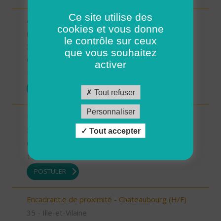
Ce site utilise des
Assistant.e Administratif.ve et Facturation - CDD
cookies et vous donne
(H/F)
le contrôle sur ceux
35 - Ille-et-Vilaine
que vous souhaitez
CDD
activer
17/07/2026
POSTULER
Tout refuser
Personnaliser
1 Auxiliaire de vie de nuit (H/F)
56 - Morbihan
Tout accepter
CDI
16/07/2026
POSTULER
Encadrant.e de proximité - Chateaubourg (H/F)
35 - Ille-et-Vilaine