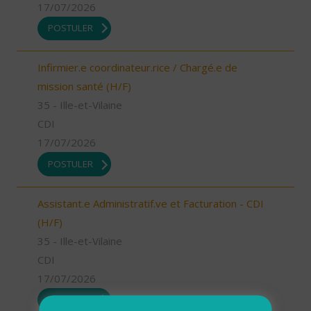
17/07/2026
POSTULER
Infirmier.e coordinateur.rice / Chargé.e de
mission santé (H/F)
35 - Ille-et-Vilaine
CDI
17/07/2026
POSTULER
Assistant.e Administratif.ve et Facturation - CDI
(H/F)
35 - Ille-et-Vilaine
CDI
17/07/2026
POSTULER