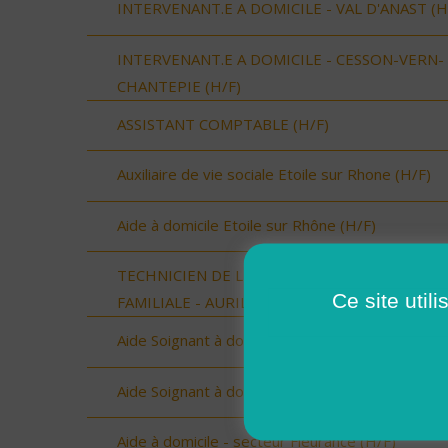
INTERVENANT.E A DOMICILE - VAL D'ANAST (H
INTERVENANT.E A DOMICILE - CESSON-VERN-
CHANTEPIE (H/F)
ASSISTANT COMPTABLE (H/F)
Auxiliaire de vie sociale Etoile sur Rhone (H/F)
Aide à domicile Etoile sur Rhône (H/F)
TECHNICIEN DE L'INTERVENTION SOCIALE ET
Ce site util
FAMILIALE - AURILLAC (15000) (H/F)
Aide Soignant à domicile SERIGNAN (H/F)
Aide Soignant à domicile SERIGNAN (H/F)
Aide à domicile - secteur Fleurance (H/F)