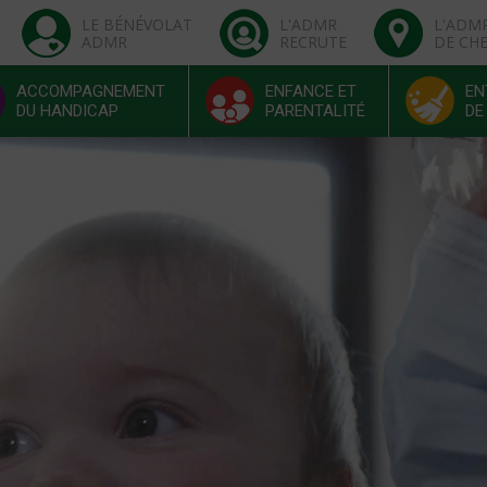
LE BÉNÉVOLAT
L'ADMR
L'ADM
ADMR
RECRUTE
DE CH
ACCOMPAGNEMENT
ENFANCE ET
EN
DU HANDICAP
PARENTALITÉ
DE