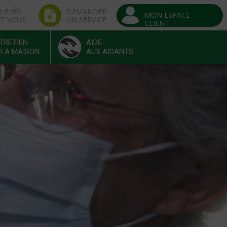
R PRÈS
DEMANDER
MON ESPACE
EZ VOUS
UN SERVICE
CLIENT
TRETIEN
AIDE
 LA MAISON
AUX AIDANTS