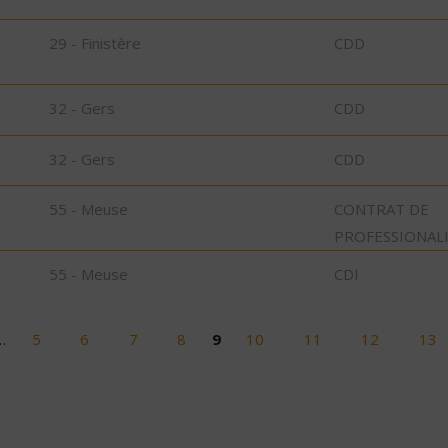
29 - Finistère
CDD
32 - Gers
CDD
32 - Gers
CDD
55 - Meuse
CONTRAT DE
PROFESSIONAL
55 - Meuse
CDI
…
5
6
7
8
9
10
11
12
13