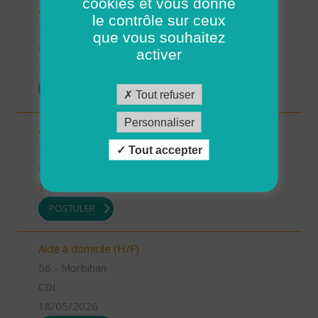
cookies et vous donne
Auxiliaire de vie (H/F)
le contrôle sur ceux
56 - Morbihan
que vous souhaitez
CDI
activer
19/05/2026
POSTULER
Tout refuser
Personnaliser
Auxiliaire de vie (H/F)
56 - Morbihan
Tout accepter
CDI
19/05/2026
POSTULER
Aide à domicile (H/F)
56 - Morbihan
CDI
18/05/2026