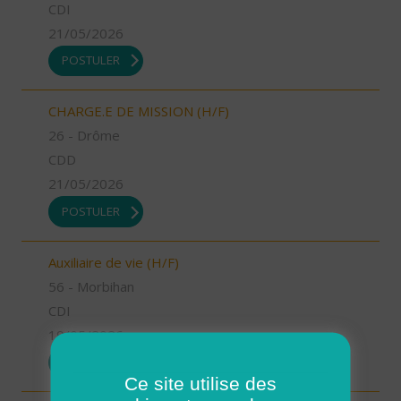
CDI
21/05/2026
POSTULER
CHARGE.E DE MISSION (H/F)
26 - Drôme
CDD
21/05/2026
POSTULER
Auxiliaire de vie (H/F)
56 - Morbihan
CDI
19/05/2026
POSTULER
Ce site utilise des