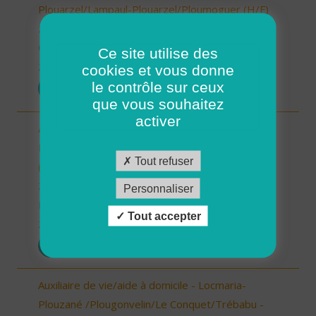
Plouarzel/Lampaul-Plouarzel/Ploumoguer (H/F)
29 - Finistère
CDD
Ce site utilise des
26/12/2025
cookies et vous donne
le contrôle sur ceux
POSTULER
que vous souhaitez
activer
Auxiliaire de vie/ aide à domicile - Plourin, Brélès,
Lanildut, Porspoder, Landunvez - CDI ou CDD
Tout refuser
(H/F)
29 - Finistère
Personnaliser
Possibilité de CDI ou CDD
Tout accepter
26/12/2025
POSTULER
Auxiliaire de vie/aide à domicile - Locmaria-
Plouzané /Plougonvelin/Le Conquet/Trébabu -