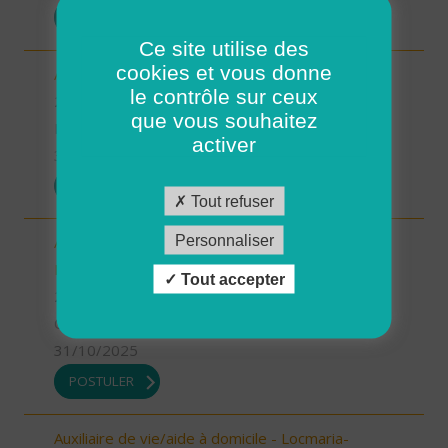
POSTULER
Ce site utilise des
cookies et vous donne
Aide à domicile - CDD ou CDI - St Renan (H/F)
le contrôle sur ceux
29 - Finistère
que vous souhaitez
Possibilité de CDI ou CDD
activer
31/10/2025
POSTULER
Tout refuser
Personnaliser
Aide à domicile - CDD ou CDI -
Plouarzel/Lampaul-Plouarzel/Ploumoguer (H/F)
Tout accepter
29 - Finistère
CDD
31/10/2025
POSTULER
Auxiliaire de vie/aide à domicile - Locmaria-