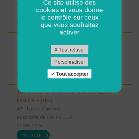
Ce site utilise des
Possibilité de CDI ou CDD
cookies et vous donne
01/08/2026
le contrôle sur ceux
POSTULER
que vous souhaitez
activer
AIDE SOIGNANT (H/F)
94 - Val-de-Marne
Tout refuser
Possibilité de CDI ou CDD
Personnaliser
01/08/2026
Tout accepter
POSTULER
TECHNICIEN D’INTERVENTION SOCIALE ET
FAMILIALE (H/F)
47 - Lot-et-Garonne
Possibilité de CDI ou CDD
01/08/2026
POSTULER