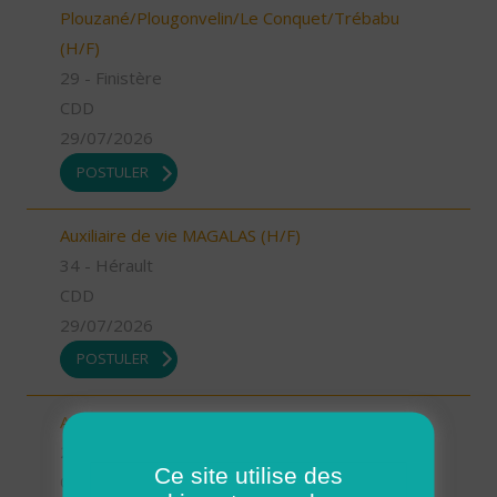
Plouzané/Plougonvelin/Le Conquet/Trébabu
(H/F)
29 - Finistère
CDD
29/07/2026
POSTULER
Auxiliaire de vie MAGALAS (H/F)
34 - Hérault
CDD
29/07/2026
POSTULER
Aide à domicile - CDD été - Saint-Renan (H/F)
29 - Finistère
Ce site utilise des
CDD