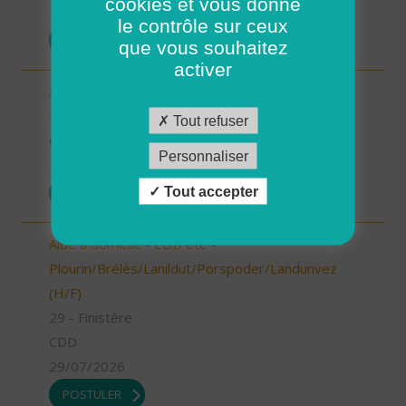
cookies et vous donne
29/07/2026
le contrôle sur ceux
POSTULER
que vous souhaitez
activer
Aide à domicile BEZIERS (H/F)
34 - Hérault
Tout refuser
CDI
Personnaliser
29/07/2026
Tout accepter
POSTULER
Aide à domicile - CDD été -
Plourin/Brélès/Lanildut/Porspoder/Landunvez
(H/F)
29 - Finistère
CDD
29/07/2026
POSTULER