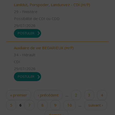
Lanildut, Porspoder, Landunvez - CDI (H/F)
29 - Finistère
Possibilité de CDI ou CDD
29/07/2026
POSTULER
Auxiliaire de vie BEDARIEUX (H/F)
34 - Hérault
CDI
29/07/2026
POSTULER
« premier
‹ précédent
…
2
3
4
Pages
5
6
7
8
9
10
…
suivant ›
dernier »