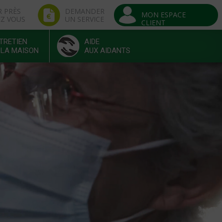
R PRÈS
DEMANDER
MON ESPACE
EZ VOUS
UN SERVICE
CLIENT
TRETIEN
AIDE
 LA MAISON
AUX AIDANTS