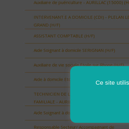
Auxiliaire de puériculture - AURILLAC (15000) (H
INTERVENANT.E A DOMICILE (CDI) - PLELAN L
GRAND (H/F)
ASSISTANT COMPTABLE (H/F)
Aide Soignant à domicile SERIGNAN (H/F)
Auxiliaire de vie sociale Etoile sur Rhone (H/F)
Aide à domicile Etoile sur Rhône (H/F)
Ce site util
TECHNICIEN DE L'INTERVENTION SOCIALE ET
FAMILIALE - AURILLAC (15000) (H/F)
Aide Soignant à domicile SERIGNAN (H/F)
Responsable Secteur/ Accompagnant de