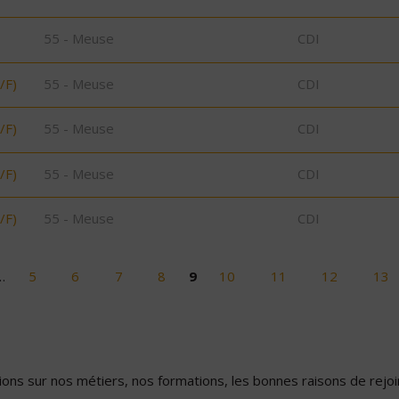
55 - Meuse
CDI
/F)
55 - Meuse
CDI
/F)
55 - Meuse
CDI
/F)
55 - Meuse
CDI
/F)
55 - Meuse
CDI
…
5
6
7
8
9
10
11
12
13
ons sur nos métiers, nos formations, les bonnes raisons de rejoin