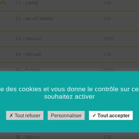
/F)
15 - Cantal
CDI
E
35 - Ille-et-Vilaine
CDI
34 - Hérault
CDD
34 - Hérault
CDI
26 - Drôme
CDD
26 - Drôme
CDD
ise des cookies et vous donne le contrôle sur 
souhaitez activer
15 - Cantal
CDI
Tout refuser
Personnaliser
Tout accepter
34 - Hérault
CDD
58 - Nièvre
CDI