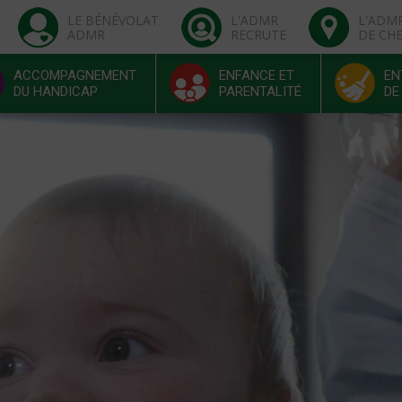
LE BÉNÉVOLAT
L'ADMR
L'ADM
ADMR
RECRUTE
DE CH
ACCOMPAGNEMENT
ENFANCE ET
EN
DU HANDICAP
PARENTALITÉ
DE