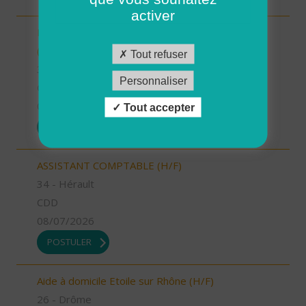
activer
INTERVENANT.E A DOMICILE - VAL D'ANAST
(H/F)
Tout refuser
35 - Ille-et-Vilaine
Personnaliser
CDI
09/07/2026
Tout accepter
POSTULER
ASSISTANT COMPTABLE (H/F)
34 - Hérault
CDD
08/07/2026
POSTULER
Aide à domicile Etoile sur Rhône (H/F)
26 - Drôme