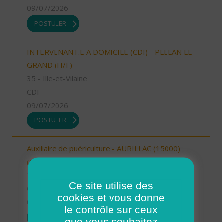
09/07/2026
POSTULER
INTERVENANT.E A DOMICILE (CDI) - PLELAN LE
GRAND (H/F)
35 - Ille-et-Vilaine
CDI
09/07/2026
POSTULER
Auxiliaire de puériculture - AURILLAC (15000)
(H/F)
15 - Cantal
Ce site utilise des
CDI
cookies et vous donne
09/07/2026
le contrôle sur ceux
POSTULER
que vous souhaitez