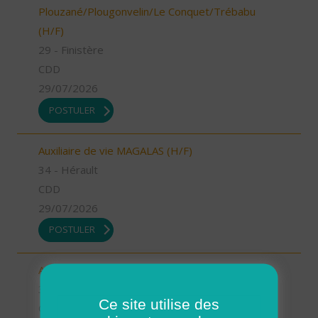
Plouzané/Plougonvelin/Le Conquet/Trébabu
(H/F)
29 - Finistère
CDD
29/07/2026
POSTULER
Auxiliaire de vie MAGALAS (H/F)
34 - Hérault
CDD
29/07/2026
POSTULER
Aide à domicile BEZIERS (H/F)
34 - Hérault
Ce site utilise des
CDI