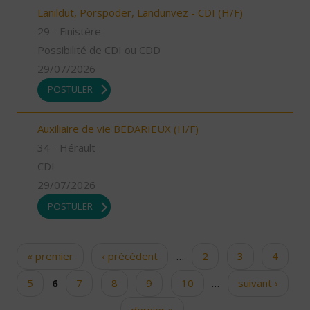
Lanildut, Porspoder, Landunvez - CDI (H/F)
29 - Finistère
Possibilité de CDI ou CDD
29/07/2026
POSTULER
Auxiliaire de vie BEDARIEUX (H/F)
34 - Hérault
CDI
29/07/2026
POSTULER
« premier
‹ précédent
…
2
3
4
Pages
5
6
7
8
9
10
…
suivant ›
dernier »