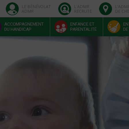
LE BÉNÉVOLAT
L'ADMR
L'ADM
ADMR
RECRUTE
DE CH
ACCOMPAGNEMENT
ENFANCE ET
EN
DU HANDICAP
PARENTALITÉ
DE