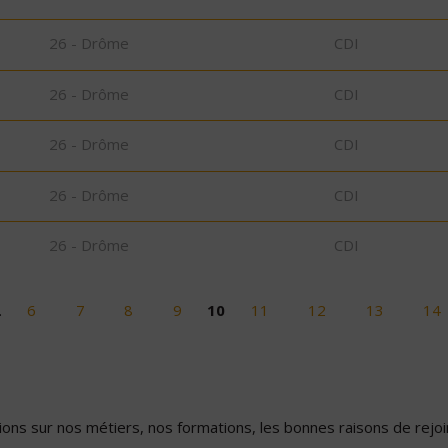
26 - Drôme
CDI
26 - Drôme
CDI
26 - Drôme
CDI
26 - Drôme
CDI
26 - Drôme
CDI
…
6
7
8
9
10
11
12
13
14
ons sur nos métiers, nos formations, les bonnes raisons de rejoin