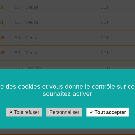
/F)
55 - Meuse
CDI
/F)
55 - Meuse
CDI
/F)
55 - Meuse
CDI
/F)
55 - Meuse
CDI
29 - Finistère
CDD
ise des cookies et vous donne le contrôle sur 
32 - Gers
CDD
souhaitez activer
29 - Finistère
CDD
Tout refuser
Personnaliser
Tout accepter
29 - Finistère
CDI