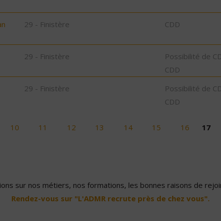
an
29 - Finistère
CDD
29 - Finistère
Possibilité de C
CDD
29 - Finistère
Possibilité de C
CDD
10
11
12
13
14
15
16
17
ons sur nos métiers, nos formations, les bonnes raisons de rejoin
Rendez-vous sur "L'ADMR recrute près de chez vous".