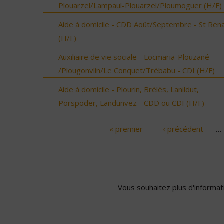
Plouarzel/Lampaul-Plouarzel/Ploumoguer (H/F)
Aide à domicile - CDD Août/Septembre - St Ren
(H/F)
Auxiliaire de vie sociale - Locmaria-Plouzané
/Plougonvlin/Le Conquet/Trébabu - CDI (H/F)
Aide à domicile - Plourin, Brélès, Lanildut,
Porspoder, Landunvez - CDD ou CDI (H/F)
« premier
‹ précédent
…
Pages
Vous souhaitez plus d'informati