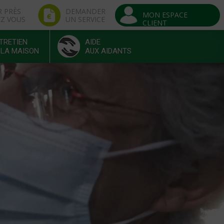
R PRÈS
DEMANDER
MON ESPACE
EZ VOUS
UN SERVICE
CLIENT
TRETIEN
AIDE
 LA MAISON
AUX AIDANTS