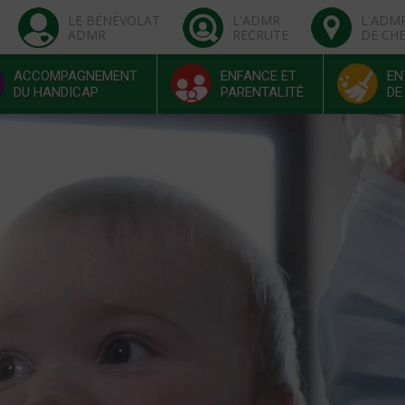
LE BÉNÉVOLAT
L'ADMR
L'ADM
ADMR
RECRUTE
DE CH
ACCOMPAGNEMENT
ENFANCE ET
EN
DU HANDICAP
PARENTALITÉ
DE