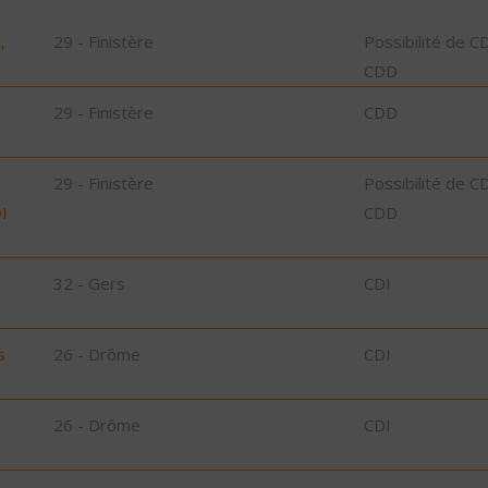
,
29 - Finistère
Possibilité de C
CDD
29 - Finistère
CDD
29 - Finistère
Possibilité de C
I
CDD
32 - Gers
CDI
s
26 - Drôme
CDI
26 - Drôme
CDI