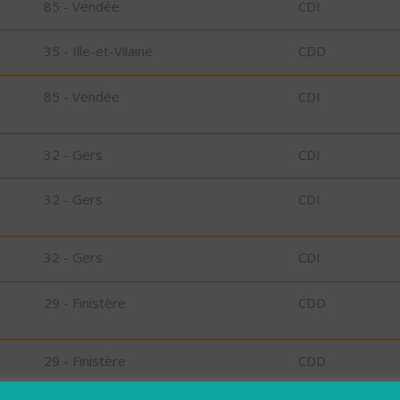
85 - Vendée
CDI
35 - Ille-et-Vilaine
CDD
85 - Vendée
CDI
32 - Gers
CDI
32 - Gers
CDI
32 - Gers
CDI
29 - Finistère
CDD
29 - Finistère
CDD
bu