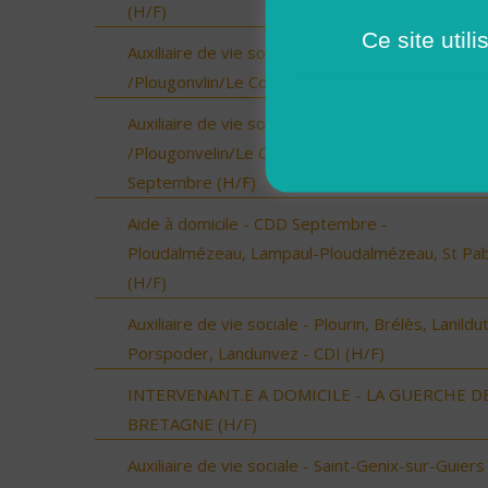
(H/F)
Ce site util
Auxiliaire de vie sociale - Locmaria-Plouzané
/Plougonvlin/Le Conquet/Trébabu - CDI (H/F)
Auxiliaire de vie sociale - Locmaria-Plouzané
/Plougonvelin/Le Conquet/Trébabu - CDD pour
Septembre (H/F)
Aide à domicile - CDD Septembre -
Ploudalmézeau, Lampaul-Ploudalmézeau, St Pa
(H/F)
Auxiliaire de vie sociale - Plourin, Brélès, Lanildut
Porspoder, Landunvez - CDI (H/F)
INTERVENANT.E A DOMICILE - LA GUERCHE D
BRETAGNE (H/F)
Auxiliaire de vie sociale - Saint-Genix-sur-Guiers