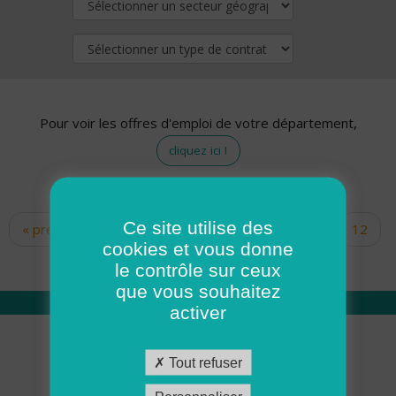
Pour voir les offres d'emploi de votre département,
cliquez ici !
Ce site utilise des
« premier
‹ précédent
…
10
11
12
Pages
cookies et vous donne
13
14
15
16
17
18
le contrôle sur ceux
que vous souhaitez
activer
Qui sommes nous
Tout refuser
Académie ADMR