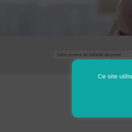
Ce site util
« premier
‹ p
Pages