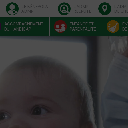
LE BÉNÉVOLAT
L'ADMR
L'ADM
ADMR
RECRUTE
DE CH
ACCOMPAGNEMENT
ENFANCE ET
EN
DU HANDICAP
PARENTALITÉ
DE