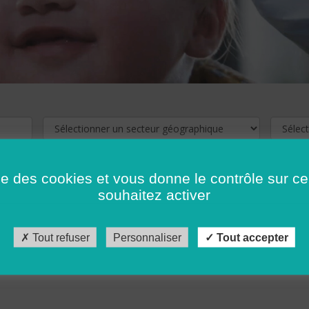
ise des cookies et vous donne le contrôle sur 
souhaitez activer
cliquez ici !
Pour voir les offres d'emploi de votre département,
Tout refuser
Personnaliser
Tout accepter
récédent
…
10
11
12
13
14
15