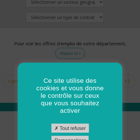
Pour voir les offres d'emploi de votre département,
cliquez ici !
Ce site utilise des
« premier
‹ précédent
…
10
11
12
Pages
cookies et vous donne
13
14
15
16
17
18
le contrôle sur ceux
que vous souhaitez
activer
Qui sommes nous
Tout refuser
Académie ADMR