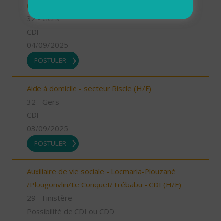
(H/F)
32 - Gers
CDI
04/09/2025
POSTULER
Aide à domicile - secteur Riscle (H/F)
32 - Gers
CDI
03/09/2025
POSTULER
Auxiliaire de vie sociale - Locmaria-Plouzané
/Plougonvlin/Le Conquet/Trébabu - CDI (H/F)
29 - Finistère
Possibilité de CDI ou CDD