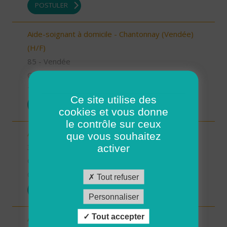
POSTULER
Aide-soignant à domicile - Chantonnay (Vendée)
(H/F)
85 - Vendée
CDI
10/09/2025
Ce site utilise des
POSTULER
cookies et vous donne
le contrôle sur ceux
Aide à domicile - secteur Beaumarchès (H/F)
que vous souhaitez
32 - Gers
activer
CDI
08/09/2025
Tout refuser
POSTULER
Personnaliser
Tout accepter
Auxiliaire de vie sociale - secteur L'Isle Jourdain