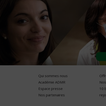
Qui sommes nous
Off
Académie ADMR
Nos
Espace presse
10 
Nos partenaires
rejo