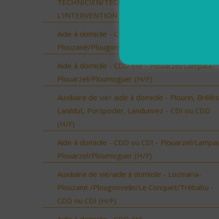
TECHNICIEN/TECHNICIENNE DE
L'INTERVENTION SOCIALE ET FAMILIALE (H/F)
Aide à domicile - CDD été - Locmaria-
Plouzané/Plougonvelin/Le Conquet/Trébabu (H/
Aide à domicile - CDD été - Plouarzel/Lampaul-
Plouarzel/Ploumoguer (H/F)
Auxiliaire de vie/ aide à domicile - Plourin, Brélès
Lanildut, Porspoder, Landunvez - CDI ou CDD
(H/F)
Aide à domicile - CDD ou CDI - Plouarzel/Lampau
Plouarzel/Ploumoguer (H/F)
Auxiliaire de vie/aide à domicile - Locmaria-
Plouzané /Plougonvelin/Le Conquet/Trébabu -
CDD ou CDI (H/F)