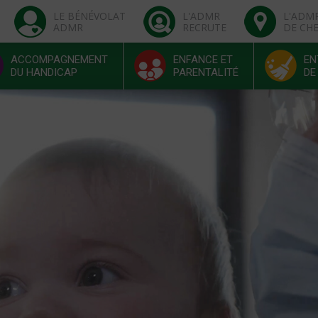
LE BÉNÉVOLAT
L'ADMR
L'ADM
ADMR
RECRUTE
DE CH
ACCOMPAGNEMENT
ENFANCE ET
EN
DU HANDICAP
PARENTALITÉ
DE