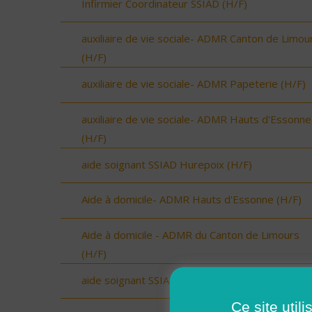
Infirmier Coordinateur SSIAD (H/F)
auxiliaire de vie sociale- ADMR Canton de Limou
(H/F)
auxiliaire de vie sociale- ADMR Papeterie (H/F)
auxiliaire de vie sociale- ADMR Hauts d'Essonne
(H/F)
aide soignant SSIAD Hurepoix (H/F)
Aide à domicile- ADMR Hauts d'Essonne (H/F)
Aide à domicile - ADMR du Canton de Limours
(H/F)
aide soignant SSIAD 3 Rivières (H/F)
Ce site util