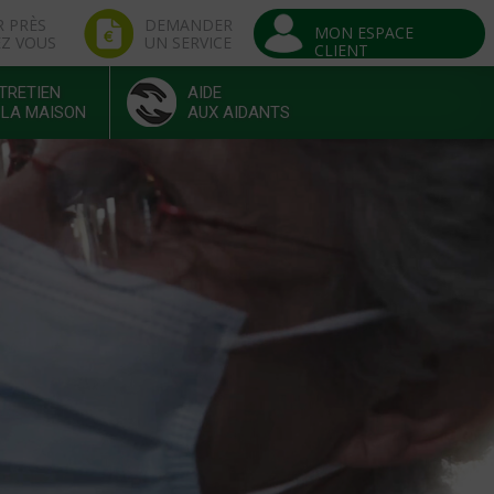
R PRÈS
DEMANDER
MON ESPACE
EZ VOUS
UN SERVICE
CLIENT
TRETIEN
AIDE
 LA MAISON
AUX AIDANTS