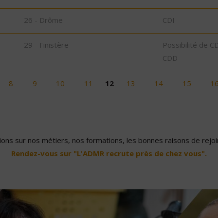
26 - Drôme
CDI
29 - Finistère
Possibilité de C
CDD
8
9
10
11
12
13
14
15
1
ons sur nos métiers, nos formations, les bonnes raisons de rejoin
Rendez-vous sur "L'ADMR recrute près de chez vous".