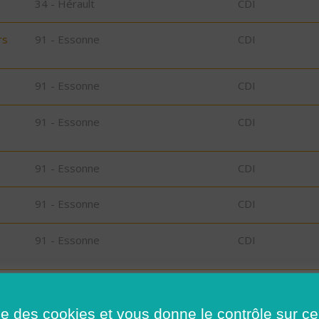
34 - Hérault
CDI
rs
91 - Essonne
CDI
91 - Essonne
CDI
91 - Essonne
CDI
91 - Essonne
CDI
91 - Essonne
CDI
91 - Essonne
CDI
91 - Essonne
CDI
ise des cookies et vous donne le contrôle sur 