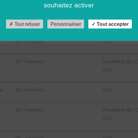
30 - Gard
CDI
souhaitez activer
29 - Finistère
CDD
Tout refuser
Personnaliser
Tout accepter
F)
29 - Finistère
CDD
,
29 - Finistère
Possibilité de C
CDD
l-
29 - Finistère
CDD
29 - Finistère
Possibilité de C
CDD