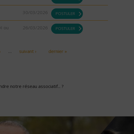
30/03/2026
POSTULER
DI ou
26/03/2026
POSTULER
6
…
suivant ›
dernier »
dre notre réseau associatif... ?