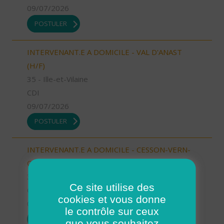
09/07/2026
POSTULER
INTERVENANT.E A DOMICILE - VAL D'ANAST
(H/F)
35 - Ille-et-Vilaine
CDI
09/07/2026
POSTULER
INTERVENANT.E A DOMICILE - CESSON-VERN-
CHANTEPIE (H/F)
35 - Ille-et-Vilaine
Ce site utilise des
CDI
cookies et vous donne
09/07/2026
le contrôle sur ceux
POSTULER
que vous souhaitez