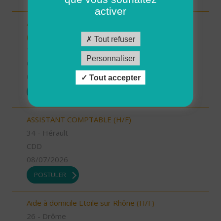
activer
Auxiliaire de puériculture - AURILLAC (15000)
(H/F)
Tout refuser
15 - Cantal
Personnaliser
CDI
09/07/2026
Tout accepter
POSTULER
ASSISTANT COMPTABLE (H/F)
34 - Hérault
CDD
08/07/2026
POSTULER
Aide à domicile Etoile sur Rhône (H/F)
26 - Drôme