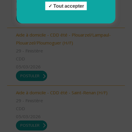
CDD
Tout accepter
05/03/2026
POSTULER
Aide à domicile - CDD été - Plouarzel/Lampaul-
Plouarzel/Ploumoguer (H/F)
29 - Finistère
CDD
05/03/2026
POSTULER
Aide à domicile - CDD été - Saint-Renan (H/F)
29 - Finistère
CDD
05/03/2026
POSTULER