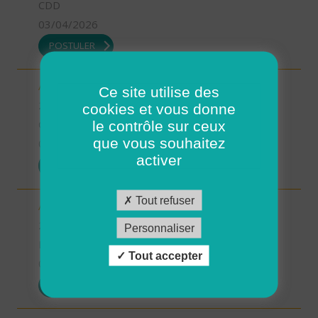
CDD
03/04/2026
POSTULER
Aide à domicile - CDD été - Saint-Renan (H/F)
Ce site utilise des
29 - Finistère
cookies et vous donne
le contrôle sur ceux
CDD
que vous souhaitez
03/04/2026
activer
POSTULER
Tout refuser
Aide à domicile - CDD ou CDI - St Renan (H/F)
29 - Finistère
Personnaliser
Possibilité de CDI ou CDD
Tout accepter
03/04/2026
POSTULER