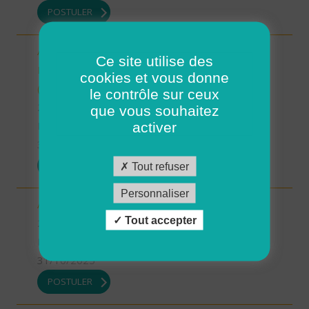
POSTULER
Auxiliaire de vie/ aide à domicile - Plourin, Brélès,
Ce site utilise des
Lanildut, Porspoder, Landunvez - CDI ou CDD
cookies et vous donne
(H/F)
le contrôle sur ceux
29 - Finistère
que vous souhaitez
Possibilité de CDI ou CDD
activer
31/10/2025
POSTULER
Tout refuser
Personnaliser
Aide à domicile - CDD ou CDI - St Renan (H/F)
Tout accepter
29 - Finistère
Possibilité de CDI ou CDD
31/10/2025
POSTULER