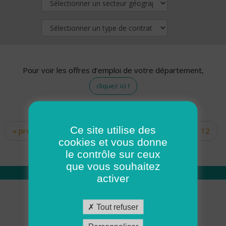
Pour voir les offres d'emploi de votre département,
cliquez ici !
Ce site utilise des
« premier
‹ précédent
…
10
11
12
Pages
cookies et vous donne
13
14
15
16
17
18
le contrôle sur ceux
que vous souhaitez
activer
Qui sommes nous
Tout refuser
Académie ADMR