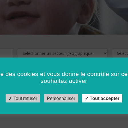
ise des cookies et vous donne le contrôle sur 
souhaitez activer
cliquez ici !
Pour voir les offres d'emploi de votre département,
Tout refuser
Personnaliser
Tout accepter
récédent
…
10
11
12
13
14
15