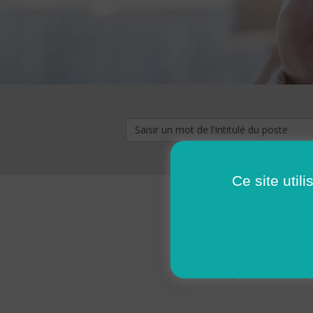
Ce site util
« premier
‹ p
Pages