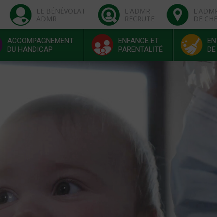
LE BÉNÉVOLAT
L'ADMR
L'ADM
ADMR
RECRUTE
DE CH
ACCOMPAGNEMENT
ENFANCE ET
EN
DU HANDICAP
PARENTALITÉ
DE