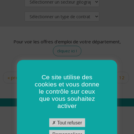
Pour voir les offres d'emploi de votre département,
cliquez ici !
Ce site utilise des
« premier
‹ précédent
…
10
11
12
Pages
cookies et vous donne
13
14
15
16
17
18
le contrôle sur ceux
que vous souhaitez
activer
Qui sommes nous
Tout refuser
Académie ADMR