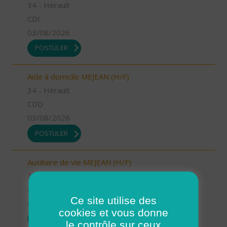
34 - Hérault
CDI
03/08/2026
POSTULER
Aide à domicile MEJEAN (H/F)
34 - Hérault
CDD
03/08/2026
POSTULER
Auxiliaire de vie MEJEAN (H/F)
34 - Hérault
CDI
Ce site utilise des
03/08/2026
cookies et vous donne
POSTULER
le contrôle sur ceux