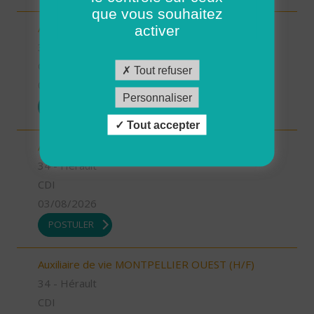
que vous souhaitez
Aide à domicile MIMOSAS (H/F)
activer
34 - Hérault
CDD
Tout refuser
03/08/2026
Personnaliser
POSTULER
Tout accepter
Auxiliaire de vie MIMOSAS (H/F)
34 - Hérault
CDI
03/08/2026
POSTULER
Auxiliaire de vie MONTPELLIER OUEST (H/F)
34 - Hérault
CDI