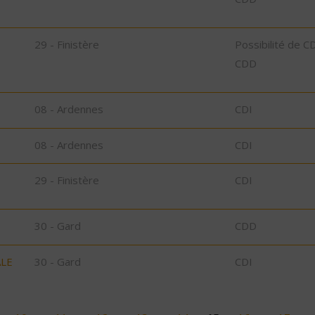
29 - Finistère
Possibilité de C
CDD
08 - Ardennes
CDI
08 - Ardennes
CDI
29 - Finistère
CDI
30 - Gard
CDD
ALE
30 - Gard
CDI