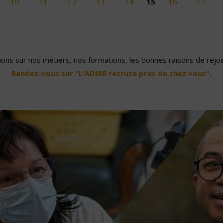
10
11
12
13
14
15
16
17
ons sur nos métiers, nos formations, les bonnes raisons de rejoin
Rendez-vous sur "L'ADMR recrute près de chez vous".