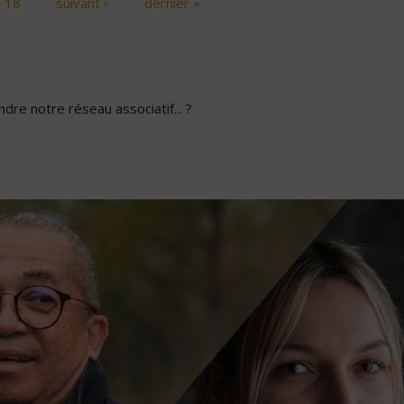
18
suivant ›
dernier »
dre notre réseau associatif... ?