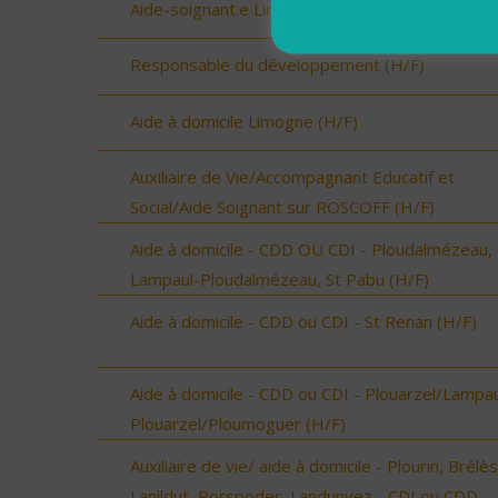
Aide-soignant.e Limogne en Quercy (H/F)
Responsable du développement (H/F)
Aide à domicile Limogne (H/F)
Auxiliaire de Vie/Accompagnant Educatif et
Social/Aide Soignant sur ROSCOFF (H/F)
Aide à domicile - CDD OU CDI - Ploudalmézeau,
Lampaul-Ploudalmézeau, St Pabu (H/F)
Aide à domicile - CDD ou CDI - St Renan (H/F)
Aide à domicile - CDD ou CDI - Plouarzel/Lampau
Plouarzel/Ploumoguer (H/F)
Auxiliaire de vie/ aide à domicile - Plourin, Brélès
Lanildut, Porspoder, Landunvez - CDI ou CDD