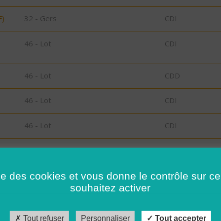
F)
32 - Gers
CDI
46 - Lot
CDI
46 - Lot
CDD
46 - Lot
CDI
46 - Lot
CDI
46 - Lot
CDI
ise des cookies et vous donne le contrôle sur 
46 - Lot
CDI
souhaitez activer
46 - Lot
CDI
Tout refuser
Personnaliser
Tout accepter