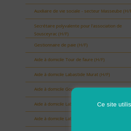
Auxiliaire de vie sociale - secteur Masseube (H/
Secrétaire polyvalente pour l'association de
Sousceyrac (H/F)
Gestionnaire de paie (H/F)
Aide à domicile Tour de faure (H/F)
Aide à domicile Labastide Murat (H/F)
Aide à domicile Gourdon (H/F)
Ce site util
Aide à domicile Labastide Murat (H/F)
Aide à domicile Labastide Murat (H/F)