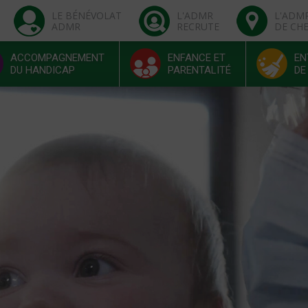
LE BÉNÉVOLAT
L'ADMR
L'ADM
ADMR
RECRUTE
DE CH
ACCOMPAGNEMENT
ENFANCE ET
EN
DU HANDICAP
PARENTALITÉ
DE