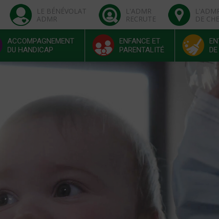
LE BÉNÉVOLAT
L'ADMR
L'ADM
ADMR
RECRUTE
DE CH
ACCOMPAGNEMENT
ENFANCE ET
EN
DU HANDICAP
PARENTALITÉ
DE