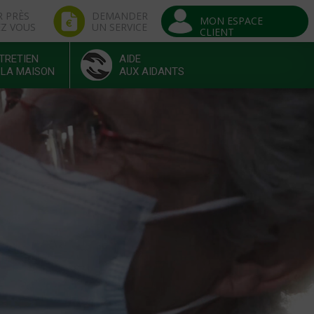
R PRÈS
DEMANDER
MON ESPACE
EZ VOUS
UN SERVICE
CLIENT
TRETIEN
AIDE
 LA MAISON
AUX AIDANTS