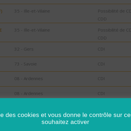
)
35 - Ille-et-Vilaine
Possibilité de C
CDD
E
35 - Ille-et-Vilaine
Possibilité de C
CDD
32 - Gers
CDI
73 - Savoie
CDI
08 - Ardennes
CDI
08 - Ardennes
CDI
l-
29 - Finistère
CDD
ise des cookies et vous donne le contrôle sur 
souhaitez activer
,
29 - Finistère
Possibilité de C