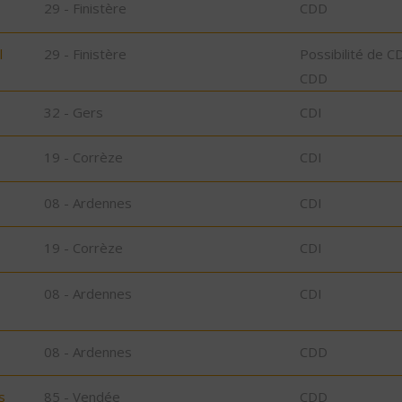
29 - Finistère
CDD
l
29 - Finistère
Possibilité de C
CDD
32 - Gers
CDI
19 - Corrèze
CDI
08 - Ardennes
CDI
19 - Corrèze
CDI
08 - Ardennes
CDI
08 - Ardennes
CDD
s
85 - Vendée
CDD