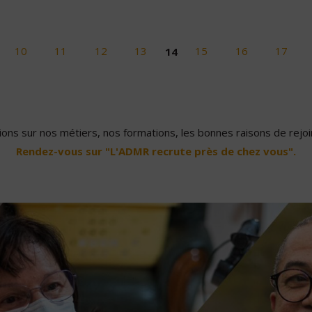
10
11
12
13
14
15
16
17
ons sur nos métiers, nos formations, les bonnes raisons de rejoin
Rendez-vous sur "L'ADMR recrute près de chez vous".