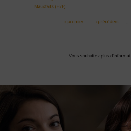
Mauxfaits (H/F)
« premier
‹ précédent
…
Pages
Vous souhaitez plus d'informati