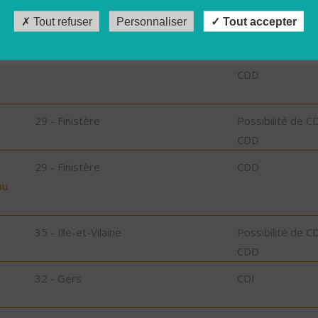
CDD
Tout refuser
Personnaliser
Tout accepter
29 - Finistère
Possibilité de C
CDD
29 - Finistère
Possibilité de C
CDD
29 - Finistère
CDD
bu
35 - Ille-et-Vilaine
Possibilité de C
CDD
32 - Gers
CDI