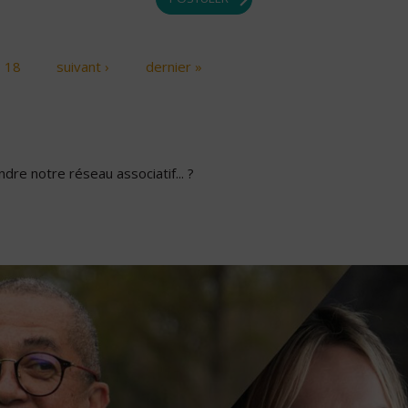
18
suivant ›
dernier »
dre notre réseau associatif... ?