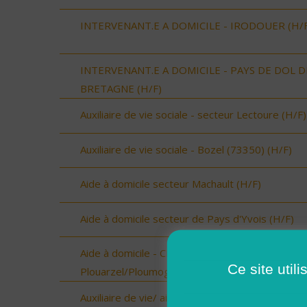
INTERVENANT.E A DOMICILE - IRODOUER (H/F
INTERVENANT.E A DOMICILE - PAYS DE DOL D
BRETAGNE (H/F)
Auxiliaire de vie sociale - secteur Lectoure (H/F)
Auxiliaire de vie sociale - Bozel (73350) (H/F)
Aide à domicile secteur Machault (H/F)
Aide à domicile secteur de Pays d'Yvois (H/F)
Aide à domicile - CDD ou CDI - Plouarzel/Lampau
Ce site util
Plouarzel/Ploumoguer (H/F)
Auxiliaire de vie/ aide à domicile - Plourin, Brélès