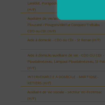
Lanildut, Porspoder, Landunvez - CDI ou CDD
(H/F)
Auxiliaire de vie/aide à domicile - Locmaria-
Plouzané /Plougonvelin/Le Conquet/Trébabu -
CDD ou CDI (H/F)
Aide à domicile - CDD ou CDI - St Renan (H/F)
Aide à domicile/auxilliaire de vie - CDD OU CDI -
Ploudalmézeau, Lampaul-Ploudalmézeau, St Pa
(H/F)
INTERVENANT.E A DOMICILE - MARTIGNE-
RETIERS (H/F)
Auxiliaire de vie sociale - secteur Vic-Fezensac
(H/F)