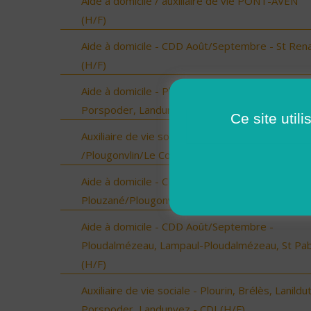
Aide à domicile / auxiliaire de vie PONT-AVEN
(H/F)
Aide à domicile - CDD Août/Septembre - St Ren
(H/F)
Aide à domicile - Plourin, Brélès, Lanildut,
Porspoder, Landunvez - CDD ou CDI (H/F)
Ce site util
Auxiliaire de vie sociale - Locmaria-Plouzané
/Plougonvlin/Le Conquet/Trébabu - CDI (H/F)
Aide à domicile - CDD Août/Septembre - Locmar
Plouzané/Plougonvelin/Le Conquet/Trébabu (H/
Aide à domicile - CDD Août/Septembre -
Ploudalmézeau, Lampaul-Ploudalmézeau, St Pa
(H/F)
Auxiliaire de vie sociale - Plourin, Brélès, Lanildut
Porspoder, Landunvez - CDI (H/F)