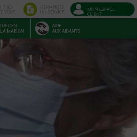
R PRÈS
DEMANDER
MON ESPACE
EZ VOUS
UN SERVICE
CLIENT
TRETIEN
AIDE
 LA MAISON
AUX AIDANTS