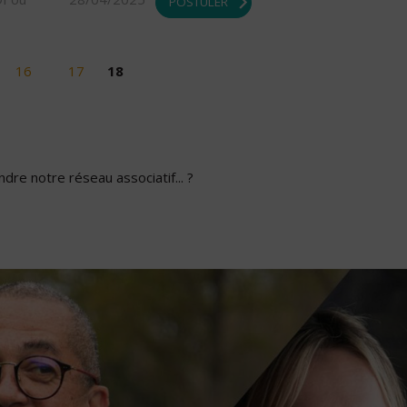
POSTULER
16
17
18
dre notre réseau associatif... ?