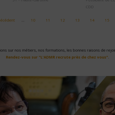
CDD
récédent
…
10
11
12
13
14
15
ons sur nos métiers, nos formations, les bonnes raisons de rejoin
Rendez-vous sur "L'ADMR recrute près de chez vous".