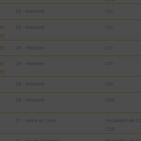
29 - Finistère
CDI
et
29 - Finistère
CDI
/F)
F)
29 - Finistère
CDI
et
29 - Finistère
CDI
/F)
29 - Finistère
CDI
29 - Finistère
CDD
37 - Indre-et-Loire
Possibilité de C
CDD
31 - Haute-Garonne
Possibilité de C