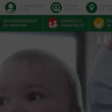
LE BÉNÉVOLAT
L'ADMR
L'ADM
ADMR
RECRUTE
DE CH
ACCOMPAGNEMENT
ENFANCE ET
EN
DU HANDICAP
PARENTALITÉ
DE