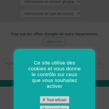
Pour voir les offres d'emploi de votre département,
cliquez ici !
Ce site utilise des
« premier
‹ précédent
…
10
11
12
Pages
cookies et vous donne
13
14
15
16
17
18
le contrôle sur ceux
que vous souhaitez
activer
Qui sommes nous
Tout refuser
Académie ADMR