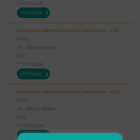
17/07/2026
POSTULER
Assistant.e Administratif.ve et Facturation - CDI
(H/F)
35 - Ille-et-Vilaine
CDI
17/07/2026
POSTULER
Assistant.e Administratif.ve et Facturation - CDD
(H/F)
35 - Ille-et-Vilaine
CDD
17/07/2026
POSTULER