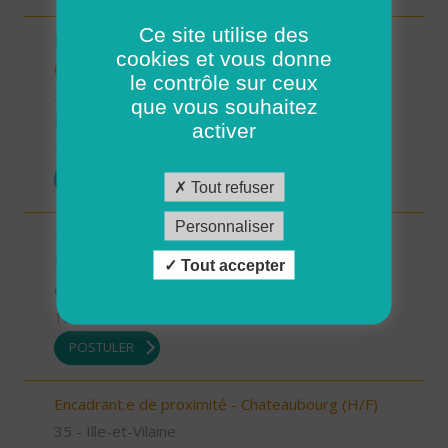
Ce site utilise des
INTERVENANT.E A DOMICILE - VAL COUESNON
cookies et vous donne
(H/F)
le contrôle sur ceux
35 - Ille-et-Vilaine
que vous souhaitez
Possibilité de CDI ou CDD
activer
17/07/2026
POSTULER
Tout refuser
Personnaliser
1 Auxiliaire de vie de nuit (H/F)
56 - Morbihan
Tout accepter
CDI
16/07/2026
POSTULER
Encadrant.e de proximité - Chateaubourg (H/F)
35 - Ille-et-Vilaine