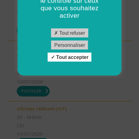
le contrôle sur ceux
26 - Drôme
que vous souhaitez
CDD
activer
13/07/2026
POSTULER
Tout refuser
Personnaliser
Chargé.e de mission Qualité et développement -
Stage (H/F)
Tout accepter
35 - Ille-et-Vilaine
STAGE
10/07/2026
POSTULER
Infirmier référent (H/F)
26 - Drôme
CDI
10/07/2026