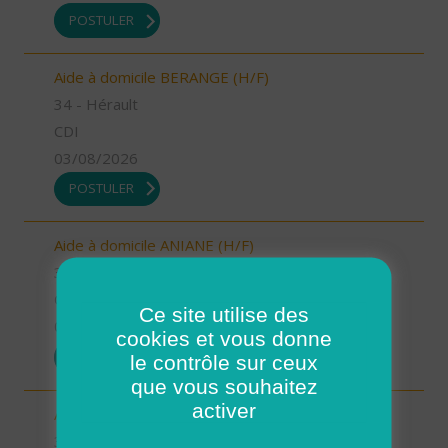
POSTULER
Aide à domicile BERANGE (H/F)
34 - Hérault
CDI
03/08/2026
POSTULER
Aide à domicile ANIANE (H/F)
34 - Hérault
CDI
Ce site utilise des
03/08/2026
cookies et vous donne
POSTULER
le contrôle sur ceux
que vous souhaitez
activer
Auxiliaire de vie GIGNAC (H/F)
34 - Hérault