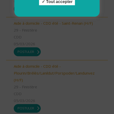
05/03/2026
Tout accepter
POSTULER
Aide à domicile - CDD été - Saint-Renan (H/F)
29 - Finistère
CDD
05/03/2026
POSTULER
Aide à domicile - CDD été -
Plourin/Brélès/Lanildut/Porspoder/Landunvez
(H/F)
29 - Finistère
CDD
05/03/2026
POSTULER