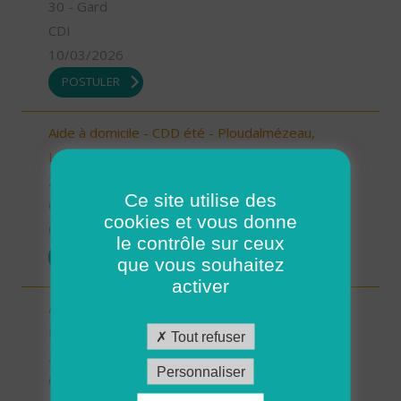
30 - Gard
CDI
10/03/2026
POSTULER
Aide à domicile - CDD été - Ploudalmézeau,
Lampaul-Ploudalmézeau, St Pabu (H/F)
29 - Finistère
Ce site utilise des
CDD
cookies et vous donne
05/03/2026
le contrôle sur ceux
POSTULER
que vous souhaitez
activer
Aide à domicile - CDD été - Plouarzel/Lampaul-
Plouarzel/Ploumoguer (H/F)
Tout refuser
29 - Finistère
Personnaliser
CDD