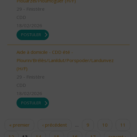
Plouarzel/Ploumoguer (H/F)
29 - Finistère
CDD
18/02/2026
POSTULER
Aide à domicile - CDD été -
Plourin/Brélès/Lanildut/Porspoder/Landunvez
(H/F)
29 - Finistère
CDD
18/02/2026
POSTULER
« premier
‹ précédent
…
9
10
11
Pages
12
13
14
15
16
17
suivant ›