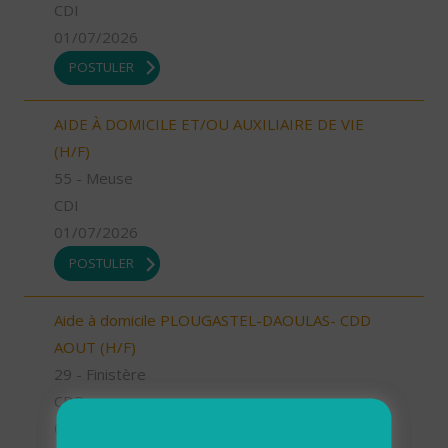
CDI
01/07/2026
POSTULER
AIDE À DOMICILE ET/OU AUXILIAIRE DE VIE
(H/F)
55 - Meuse
CDI
01/07/2026
POSTULER
Aide à domicile PLOUGASTEL-DAOULAS- CDD
AOUT (H/F)
29 - Finistère
CDD
01/07/2026