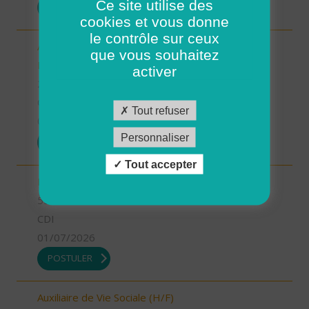
Ce site utilise des
POSTULER
cookies et vous donne
le contrôle sur ceux
Aide-Soignant(e) à Domicile PLOUGASTEL-
que vous souhaitez
DAOULAS CDD 80% (H/F)
activer
29 - Finistère
CDI
Tout refuser
01/07/2026
Personnaliser
POSTULER
Tout accepter
INFIRMIER COORDINATEUR (H/F)
55 - Meuse
CDI
01/07/2026
POSTULER
Auxiliaire de Vie Sociale (H/F)