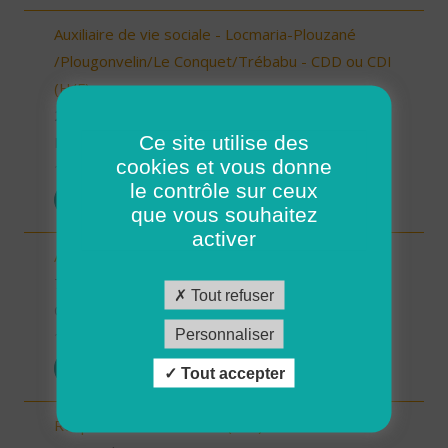
Auxiliaire de vie sociale - Locmaria-Plouzané
/Plougonvelin/Le Conquet/Trébabu - CDD ou CDI
(H/F)
29 - Finistère
Ce site utilise des
Possibilité de CDI ou CDD
cookies et vous donne
10/10/2025
le contrôle sur ceux
POSTULER
que vous souhaitez
activer
Auxiliaire de vie sociale - Randens (73220) (H/F)
73 - Savoie
Tout refuser
CDI
Personnaliser
10/10/2025
POSTULER
Tout accepter
Responsable de secteur (H/F)