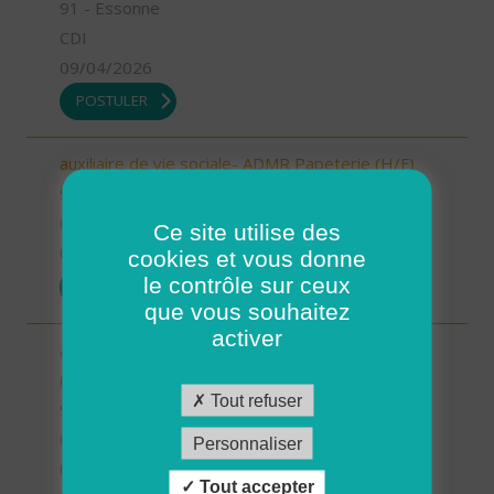
91 - Essonne
CDI
09/04/2026
POSTULER
auxiliaire de vie sociale- ADMR Papeterie (H/F)
91 - Essonne
CDI
Ce site utilise des
09/04/2026
cookies et vous donne
le contrôle sur ceux
POSTULER
que vous souhaitez
activer
auxiliaire de vie sociale- ADMR Hauts d'Essonne
(H/F)
Tout refuser
91 - Essonne
CDI
Personnaliser
09/04/2026
Tout accepter