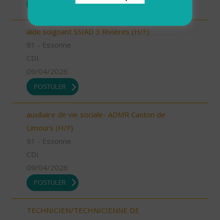
POSTULER
aide soignant SSIAD 3 Rivières (H/F)
91 - Essonne
CDI
09/04/2026
POSTULER
auxiliaire de vie sociale- ADMR Canton de
Limours (H/F)
91 - Essonne
CDI
09/04/2026
POSTULER
TECHNICIEN/TECHNICIENNE DE