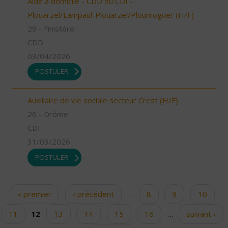
Aide à domicile - CDD ou CDI -
Plouarzel/Lampaul-Plouarzel/Ploumoguer (H/F)
29 - Finistère
CDD
03/04/2026
POSTULER
Auxiliaire de vie sociale secteur Crest (H/F)
26 - Drôme
CDI
31/03/2026
POSTULER
« premier
‹ précédent
…
8
9
10
Pages
11
12
13
14
15
16
…
suivant ›