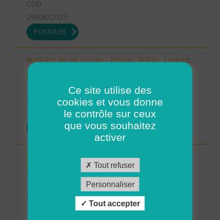
CDD
29/08/2025
POSTULER
Auxiliaire de vie sociale - Plourin, Brélès, Lanildut,
Porspoder, Landunvez - CDI (H/F)
29 - Finistère
Ce site utilise des
Possibilité de CDI ou CDD
cookies et vous donne
le contrôle sur ceux
29/08/2025
que vous souhaitez
POSTULER
activer
Aide à domicile - CDD Septembre -
Tout refuser
Plouarzel/Lampaul-Plouarzel/Ploumoguer (H/F)
29 - Finistère
Personnaliser
CDD
Tout accepter
29/08/2025