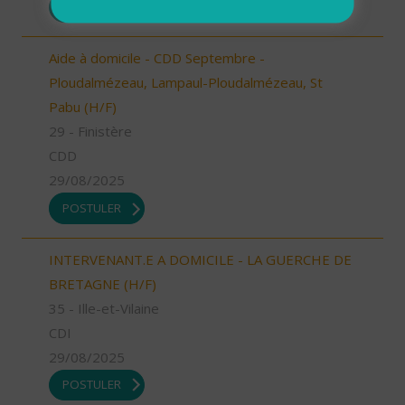
POSTULER
Aide à domicile - CDD Septembre -
Ploudalmézeau, Lampaul-Ploudalmézeau, St
Pabu (H/F)
29 - Finistère
CDD
29/08/2025
POSTULER
INTERVENANT.E A DOMICILE - LA GUERCHE DE
BRETAGNE (H/F)
35 - Ille-et-Vilaine
CDI
29/08/2025
POSTULER