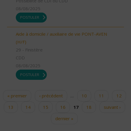
Possibilité de CDI ou CDD
08/08/2025
POSTULER
Aide à domicile / auxiliaire de vie PONT-AVEN
(H/F)
29 - Finistère
CDD
08/08/2025
POSTULER
« premier
‹ précédent
…
10
11
12
Pages
13
14
15
16
17
18
suivant ›
dernier »