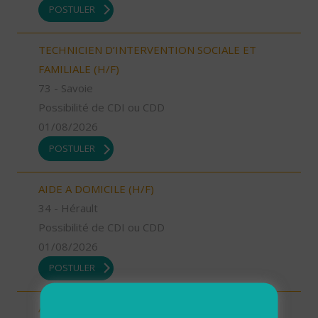
POSTULER
TECHNICIEN D’INTERVENTION SOCIALE ET
FAMILIALE (H/F)
73 - Savoie
Possibilité de CDI ou CDD
01/08/2026
POSTULER
AIDE A DOMICILE (H/F)
34 - Hérault
Possibilité de CDI ou CDD
01/08/2026
POSTULER
AIDE A DOMICILE (H/F)