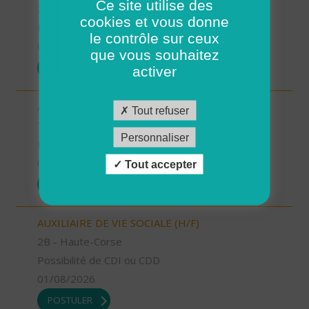
Ce site utilise des
2A - Corse-du-Sud
cookies et vous donne
Possibilité de CDI ou CDD
le contrôle sur ceux
01/08/2026
que vous souhaitez
POSTULER
activer
AUXILIAIRE DE VIE SOCIALE (H/F)
Tout refuser
72 - Sarthe
Personnaliser
Possibilité de CDI ou CDD
01/08/2026
Tout accepter
POSTULER
AUXILIAIRE DE VIE SOCIALE (H/F)
2B - Haute-Corse
Possibilité de CDI ou CDD
01/08/2026
POSTULER