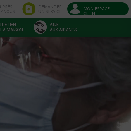
R PRÈS
DEMANDER
MON ESPACE
EZ VOUS
UN SERVICE
CLIENT
TRETIEN
AIDE
 LA MAISON
AUX AIDANTS