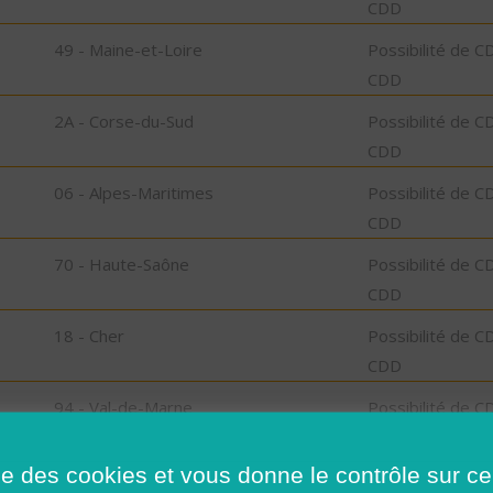
CDD
49 - Maine-et-Loire
Possibilité de C
CDD
2A - Corse-du-Sud
Possibilité de C
CDD
06 - Alpes-Maritimes
Possibilité de C
CDD
70 - Haute-Saône
Possibilité de C
CDD
18 - Cher
Possibilité de C
CDD
94 - Val-de-Marne
Possibilité de C
CDD
ise des cookies et vous donne le contrôle sur 
47 - Lot-et-Garonne
Possibilité de C