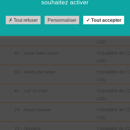
souhaitez activer
CDD
18 - Cher
Possibilité de C
Tout refuser
Personnaliser
Tout accepter
CDD
15 - Cantal
Possibilité de C
CDD
93 - Seine-Saint-Denis
Possibilité de C
CDD
92 - Hauts-de-Seine
Possibilité de C
CDD
41 - Loir-et-Cher
Possibilité de C
CDD
74 - Haute-Savoie
Possibilité de C
CDD
29 - Finistère
Possibilité de C