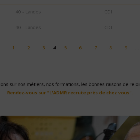
40 - Landes
CDI
40 - Landes
CDI
1
2
3
4
5
6
7
8
9
…
ons sur nos métiers, nos formations, les bonnes raisons de rejoin
Rendez-vous sur "L'ADMR recrute près de chez vous".