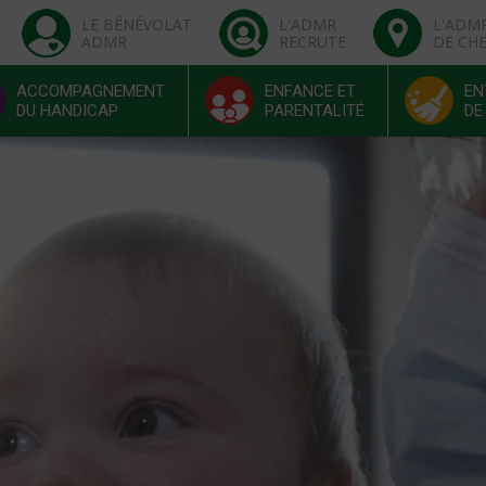
LE BÉNÉVOLAT
L'ADMR
L'ADM
ADMR
RECRUTE
DE CH
ACCOMPAGNEMENT
ENFANCE ET
EN
DU HANDICAP
PARENTALITÉ
DE