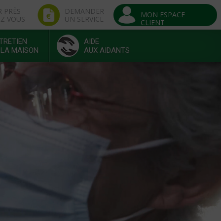
R PRÈS
DEMANDER
MON ESPACE
EZ VOUS
UN SERVICE
CLIENT
TRETIEN
AIDE
 LA MAISON
AUX AIDANTS