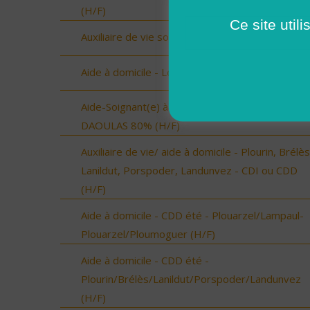
(H/F)
Ce site util
Auxiliaire de vie sociale - Les Bauges (73) (H/F)
Aide à domicile - Les Bauges (73) (H/F)
Aide-Soignant(e) à Domicile PLOUGASTEL-
DAOULAS 80% (H/F)
Auxiliaire de vie/ aide à domicile - Plourin, Brélès
Lanildut, Porspoder, Landunvez - CDI ou CDD
(H/F)
Aide à domicile - CDD été - Plouarzel/Lampaul-
Plouarzel/Ploumoguer (H/F)
Aide à domicile - CDD été -
Plourin/Brélès/Lanildut/Porspoder/Landunvez
(H/F)