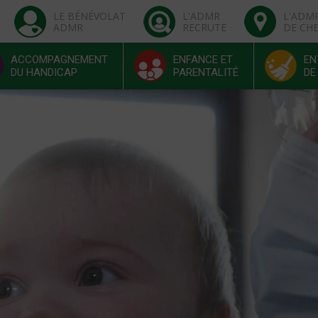
LE BÉNÉVOLAT
L'ADMR
L'ADM
ADMR
RECRUTE
DE CH
ACCOMPAGNEMENT
ENFANCE ET
EN
DU HANDICAP
PARENTALITÉ
DE