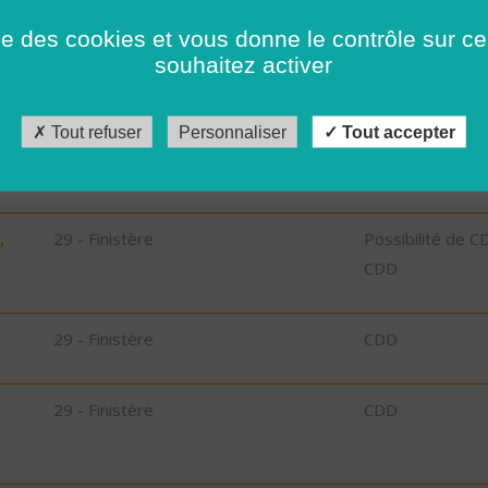
ise des cookies et vous donne le contrôle sur 
73 - Savoie
CDI
souhaitez activer
73 - Savoie
CDI
Tout refuser
Personnaliser
Tout accepter
29 - Finistère
CDI
,
29 - Finistère
Possibilité de C
CDD
29 - Finistère
CDD
29 - Finistère
CDD