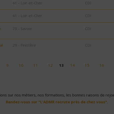
41 - Loir-et-Cher
CDI
41 - Loir-et-Cher
CDI
e
73 - Savoie
CDI
al
29 - Finistère
CDI
9
10
11
12
13
14
15
16
ons sur nos métiers, nos formations, les bonnes raisons de rejoin
Rendez-vous sur "L'ADMR recrute près de chez vous".