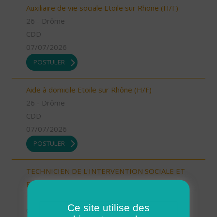
Auxiliaire de vie sociale Etoile sur Rhone (H/F)
26 - Drôme
CDD
07/07/2026
POSTULER
Aide à domicile Etoile sur Rhône (H/F)
26 - Drôme
CDD
07/07/2026
POSTULER
TECHNICIEN DE L'INTERVENTION SOCIALE ET
FAMILIALE - AURILLAC (15000) (H/F)
15 - Cantal
Ce site utilise des
CDI