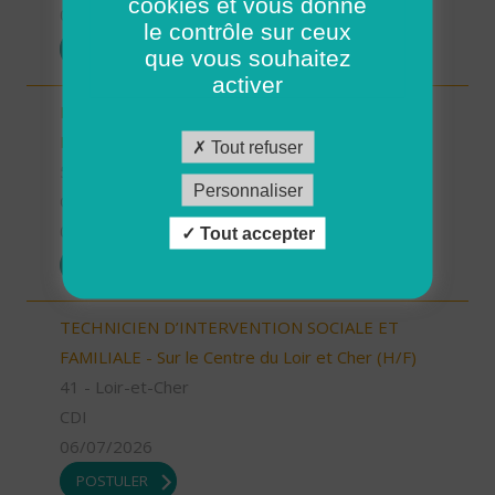
cookies et vous donne
07/07/2026
le contrôle sur ceux
POSTULER
que vous souhaitez
activer
Responsable Secteur/ Accompagnant de
Proximité (H/F)
Tout refuser
58 - Nièvre
Personnaliser
CDI
06/07/2026
Tout accepter
POSTULER
TECHNICIEN D’INTERVENTION SOCIALE ET
FAMILIALE - Sur le Centre du Loir et Cher (H/F)
41 - Loir-et-Cher
CDI
06/07/2026
POSTULER