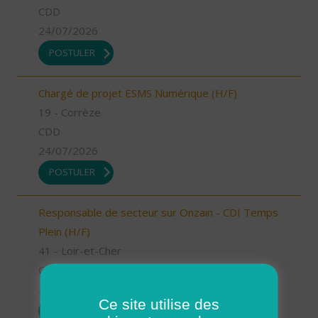
CDD
24/07/2026
POSTULER
Chargé de projet ESMS Numérique (H/F)
19 - Corrèze
CDD
24/07/2026
POSTULER
Responsable de secteur sur Onzain - CDI Temps
Plein (H/F)
41 - Loir-et-Cher
CDI
23/07/2026
Ce site utilise des
POSTULER