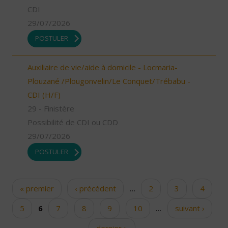
CDI
29/07/2026
POSTULER
Auxiliaire de vie/aide à domicile - Locmaria-
Plouzané /Plougonvelin/Le Conquet/Trébabu -
CDI (H/F)
29 - Finistère
Possibilité de CDI ou CDD
29/07/2026
POSTULER
« premier
‹ précédent
…
2
3
4
Pages
5
6
7
8
9
10
…
suivant ›
dernier »