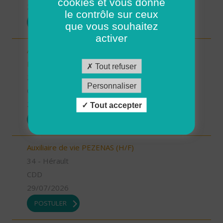
cookies et vous donne
29/07/2026
le contrôle sur ceux
POSTULER
que vous souhaitez
activer
Aide à domicile - CDD été - Plouarzel/Lampaul-
Plouarzel/Ploumoguer (H/F)
Tout refuser
29 - Finistère
Personnaliser
CDD
29/07/2026
Tout accepter
POSTULER
Auxiliaire de vie PEZENAS (H/F)
34 - Hérault
CDD
29/07/2026
POSTULER