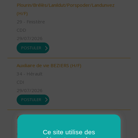
Plourin/Brélès/Lanildut/Porspoder/Landunvez
(H/F)
29 - Finistère
CDD
29/07/2026
POSTULER
Auxiliaire de vie BEZIERS (H/F)
34 - Hérault
CDI
29/07/2026
POSTULER
Aide à domicile PEZENAS (H/F)
34 - Hérault
Ce site utilise des
CDI