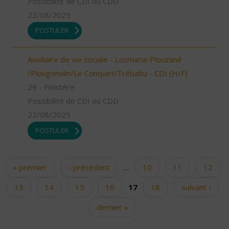
Possibilité de CDI ou CDD
22/08/2025
POSTULER
Auxiliaire de vie sociale - Locmaria-Plouzané
/Plougonvlin/Le Conquet/Trébabu - CDI (H/F)
29 - Finistère
Possibilité de CDI ou CDD
22/08/2025
POSTULER
« premier
‹ précédent
…
10
11
12
Pages
13
14
15
16
17
18
suivant ›
dernier »