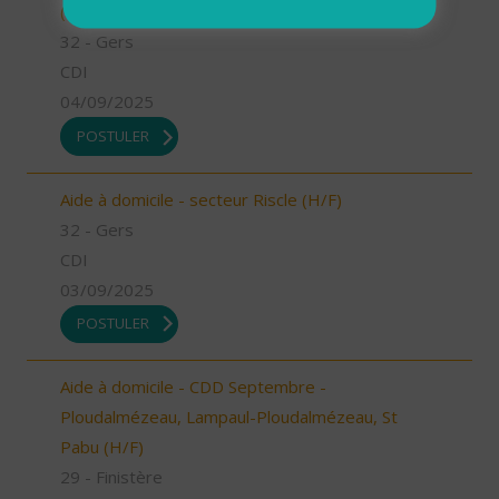
(H/F)
32 - Gers
CDI
04/09/2025
POSTULER
Aide à domicile - secteur Riscle (H/F)
32 - Gers
CDI
03/09/2025
POSTULER
Aide à domicile - CDD Septembre -
Ploudalmézeau, Lampaul-Ploudalmézeau, St
Pabu (H/F)
29 - Finistère