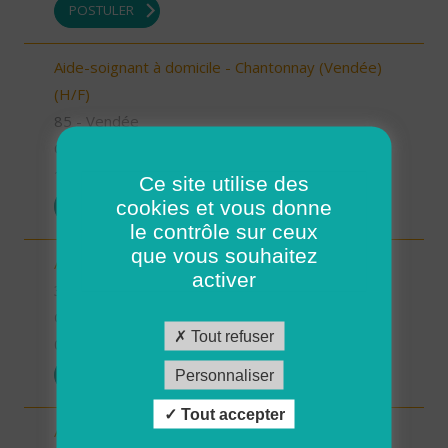
POSTULER
Aide-soignant à domicile - Chantonnay (Vendée)
(H/F)
85 - Vendée
CDI
10/09/2025
Ce site utilise des
cookies et vous donne
POSTULER
le contrôle sur ceux
que vous souhaitez
Aide à domicile - secteur Beaumarchès (H/F)
activer
32 - Gers
CDI
Tout refuser
08/09/2025
POSTULER
Personnaliser
Tout accepter
Auxiliaire de vie sociale - secteur L'Isle Jourdain