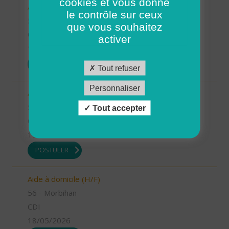
cookies et vous donne
Auxiliaire de vie (H/F)
le contrôle sur ceux
56 - Morbihan
que vous souhaitez
CDI
activer
19/05/2026
POSTULER
Tout refuser
Personnaliser
Auxiliaire de vie (H/F)
56 - Morbihan
Tout accepter
CDI
19/05/2026
POSTULER
Aide à domicile (H/F)
56 - Morbihan
CDI
18/05/2026