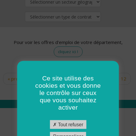
Pour voir les offres d'emploi de votre département,
cliquez ici !
Ce site utilise des
« premier
‹ précédent
…
10
11
12
Pages
cookies et vous donne
13
14
15
16
17
18
le contrôle sur ceux
que vous souhaitez
activer
Qui sommes nous
Tout refuser
Académie ADMR