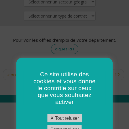
Pour voir les offres d'emploi de votre département,
cliquez ici !
Ce site utilise des
« premier
‹ précédent
…
10
11
12
Pages
cookies et vous donne
13
14
15
16
17
18
le contrôle sur ceux
que vous souhaitez
activer
Qui sommes nous
Tout refuser
Académie ADMR