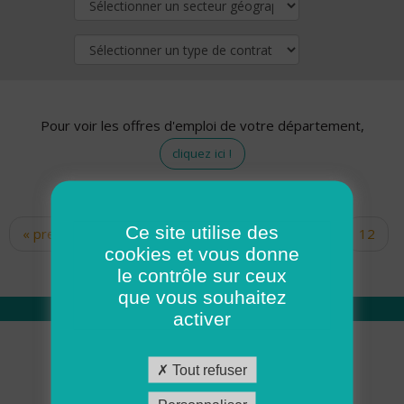
Pour voir les offres d'emploi de votre département,
cliquez ici !
Ce site utilise des
« premier
‹ précédent
…
10
11
12
Pages
cookies et vous donne
13
14
15
16
17
18
le contrôle sur ceux
que vous souhaitez
activer
Qui sommes nous
Tout refuser
Académie ADMR