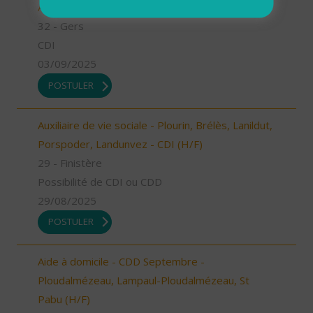
Aide à domicile - secteur Riscle (H/F)
32 - Gers
CDI
03/09/2025
POSTULER
Auxiliaire de vie sociale - Plourin, Brélès, Lanildut,
Porspoder, Landunvez - CDI (H/F)
29 - Finistère
Possibilité de CDI ou CDD
29/08/2025
POSTULER
Aide à domicile - CDD Septembre -
Ploudalmézeau, Lampaul-Ploudalmézeau, St
Pabu (H/F)