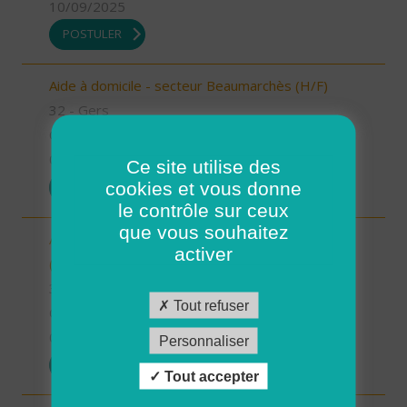
10/09/2025
POSTULER
Aide à domicile - secteur Beaumarchès (H/F)
32 - Gers
CDI
08/09/2025
Ce site utilise des
cookies et vous donne
POSTULER
le contrôle sur ceux
que vous souhaitez
Auxiliaire de vie sociale - secteur L'Isle Jourdain
activer
(H/F)
32 - Gers
Tout refuser
CDI
04/09/2025
Personnaliser
POSTULER
Tout accepter