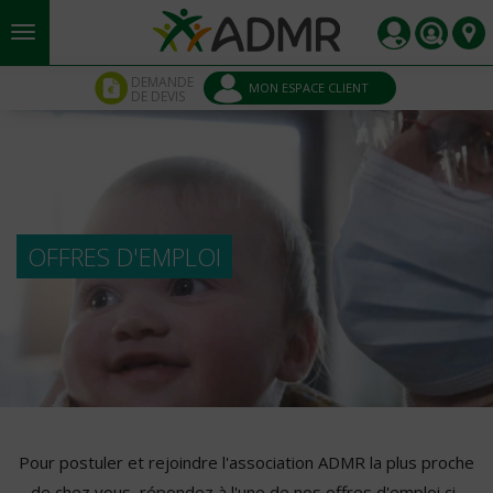
Aller au contenu principal
Panneau de gestion des cookies
DEMANDE
MON ESPACE CLIENT
DE DEVIS
OFFRES D'EMPLOI
Pour postuler et rejoindre l'association ADMR la plus proche
de chez vous, répondez à l'une de nos offres d'emploi ci-